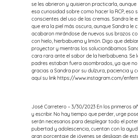
se les abrieron y quisieron practicarla, aunqu
esa curiosidad sobre como hacer la RCP, eso s
conscientes del uso de las cremas. Sandra le expl
que era la piel más oscura, aunque Sandra le c
acabaron mirándose de nuevos sus brazos com
con hielo, hierbabuena y limón. Digo que deb
proyector y mientras los solucionábamos Sand
cara rara ante el sabor de la hierbabuena. Se 
padres estaban fuera asombrados, ya que no oía
gracias a Sandra por su dulzura, paciencia y 
aquí su link https://www.instagram.com/enfe
Literatura como herra
José Carretero – 3/30/2023 En los primeros 
y escribir. No hay tiempo que perder, urge p
serán necesarios para desplegar todo el poten
pubertad y adolescencia, cuentan con la ayuda
gran porcentaje de jóvenes se desligan de esta