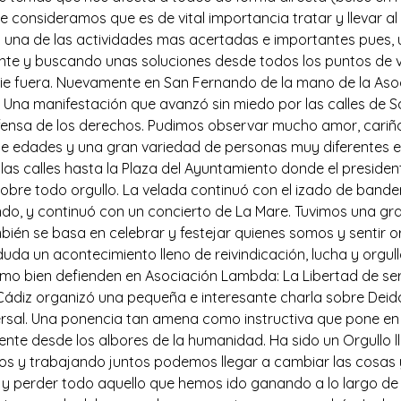
e consideramos que es de vital importancia tratar y llevar a
da una de las actividades mas acertadas e importantes pues
ente y buscando unas soluciones desde todos los puntos de 
adie fuera. Nuevamente en San Fernando de la mano de la Aso
io. Una manifestación que avanzó sin miedo por las calles d
defensa de los derechos. Pudimos observar mucho amor, cariñ
e edades y una gran variedad de personas muy diferentes ent
as calles hasta la Plaza del Ayuntamiento donde el presiden
sobre todo orgullo. La velada continuó con el izado de bande
ndo, y continuó con un concierto de La Mare. Tuvimos una gra
bién se basa en celebrar y festejar quienes somos y sentir o
 duda un acontecimiento lleno de reivindicación, lucha y orgul
o bien defienden en Asociación Lambda: La Libertad de ser, 
 Cádiz organizó una pequeña e interesante charla sobre Deid
versal. Una ponencia tan amena como instructiva que pone en 
e desde los albores de la humanidad. Ha sido un Orgullo lle
os y trabajando juntos podemos llegar a cambiar las cos
 perder todo aquello que hemos ido ganando a lo largo de la