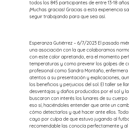
todos los 845 participantes de entre 13-18 añ
¡Muchas gracias! Gracias a esta experiencia 
seguir trabajando para que sea así.
Encuentro con Sandra
Esperanza Gutiérrez – 6/7/2023 El pasado miér
una asociación con la que colaboramos normalm
con este calor apretando, era el momento perf
temperaturas y como prevenir los golpes de ca
profesional como Sandra Montaño, enfermera 
atentos a su presentación y explicaciones, a
los beneficios y perjuicios del sol. El taller se
desventajas y daños producidos por el sol y l
buscaron con interés los lunares de su cuerpo a
eso sí, haciéndoles entender que ante un cam
cómo detectarlos y qué hacer ante ellos. Todo
cayo por culpa de que estuvo jugando al futbol
recomendable las conocía perfectamente y al l