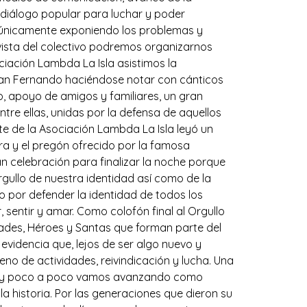
l diálogo popular para luchar y poder
, únicamente exponiendo los problemas y
vista del colectivo podremos organizarnos
ciación Lambda La Isla asistimos la
e San Fernando haciéndose notar con cánticos
o, apoyo de amigos y familiares, un gran
re ellas, unidas por la defensa de aquellos
te de la Asociación Lambda La Isla leyó un
ra y el pregón ofrecido por la famosa
n celebración para finalizar la noche porque
rgullo de nuestra identidad así como de la
lo por defender la identidad de todos los
sentir y amar. Como colofón final al Orgullo
ades, Héroes y Santas que forman parte del
evidencia que, lejos de ser algo nuevo y
no de actividades, reivindicación y lucha. Una
as y poco a poco vamos avanzando como
 historia. Por las generaciones que dieron su