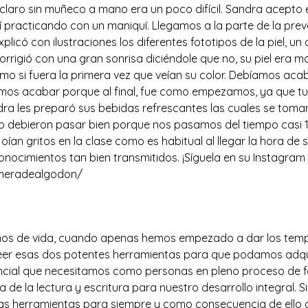
e claro sin muñeco a mano era un poco difícil. Sandra acept
í practicando con un maniquí. Llegamos a la parte de la pre
icó con ilustraciones los diferentes fototipos de la piel, un c
orrigió con una gran sonrisa diciéndole que no, su piel era m
o si fuera la primera vez que veían su color. Debíamos ac
íamos acabar porque al final, fue como empezamos, ya que t
ra les preparó sus bebidas refrescantes las cuales se toma
lo debieron pasar bien porque nos pasamos del tiempo casi 1
n gritos en la clase como es habitual al llegar la hora de 
conocimientos tan bien transmitidos. ¡Síguela en su Instagr
rmeradealgodon/
mienta de desarrollo…
años de vida, cuando apenas hemos empezado a dar los temp
oseer esas dos potentes herramientas para que podamos adqu
cial que necesitamos como personas en pleno proceso de for
 de la lectura y escritura para nuestro desarrollo integral.
s herramientas para siempre y como consecuencia de ello dej