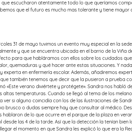
os que escucharon atentamente todo lo que queríamos comparti
sabemos que el futuro es mucho mas tolerante y tiene mayor 
 (enfermeradealgodón)
coles 31 de mayo tuvimos un evento muy especial en la sede d
ente y que se encuentra ubicada en el barrio de la Viña de 
ecto para que habláramos con ellos sobre los cuidados que 
lor, quemaduras y qué hacer ante estas situaciones. Y nada
y experta en enfermería escolar. Además, añadiremos exper
unque también tenemos que decir que la pusieron a prueba c
 llamó «Este verano diviértete y protégete». Sandra nos habló de
as altas temperaturas. Cuando se llegó al tema de los mela
 ver si alguno coincidía con los de las ilustraciones de Sand
bio brusco o dudas siempre hay que consultar al médico. Des
s hablaron de lo que ocurre en el parque de la plaza en vera
 desde las 4 de la tarde. Así que la detección la tenían bien
legar el momento en que Sandra les explicó lo que era la Rea