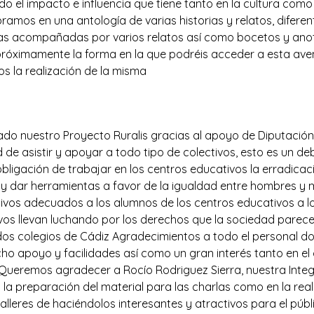
o el impacto e influencia que tiene tanto en la cultura como
mos en una antología de varias historias y relatos, diferent
ias acompañadas por varios relatos así como bocetos y anot
próximamente la forma en la que podréis acceder a esta aven
 la realización de la misma
ado nuestro Proyecto Ruralis gracias al apoyo de Diputació
e asistir y apoyar a todo tipo de colectivos, esto es un d
bligación de trabajar en los centros educativos la erradicaci
r y dar herramientas a favor de la igualdad entre hombres y m
tivos adecuados a los alumnos de los centros educativos a l
ivos llevan luchando por los derechos que la sociedad parec
dos colegios de Cádiz Agradecimientos a todo el personal do
 apoyo y facilidades así como un gran interés tanto en el 
 Queremos agradecer a Rocío Rodriguez Sierra, nuestra Integ
 la preparación del material para las charlas como en la rea
lleres de haciéndolos interesantes y atractivos para el púb