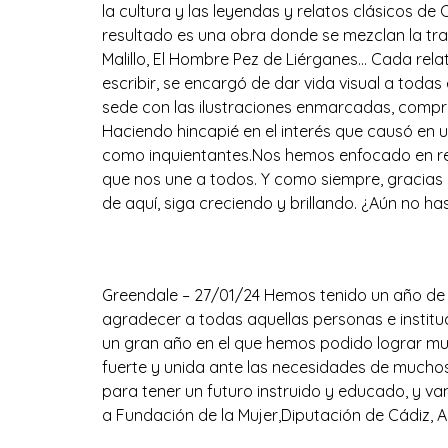
la cultura y las leyendas y relatos clásicos d
resultado es una obra donde se mezclan la trad
Malillo, El Hombre Pez de Liérganes… Cada re
escribir, se encargó de dar vida visual a toda
sede con las ilustraciones enmarcadas, compr
Haciendo hincapié en el interés que causó en u
como inquientantes.Nos hemos enfocado en res
que nos une a todos. Y como siempre, gracias i
de aquí, siga creciendo y brillando. ¿Aún no h
Proyectos 2024
Greendale – 27/01/24 Hemos tenido un año de
agradecer a todas aquellas personas e institu
un gran año en el que hemos podido lograr mu
fuerte y unida ante las necesidades de muchos
para tener un futuro instruido y educado, y v
a Fundación de la Mujer,Diputación de Cádiz, A