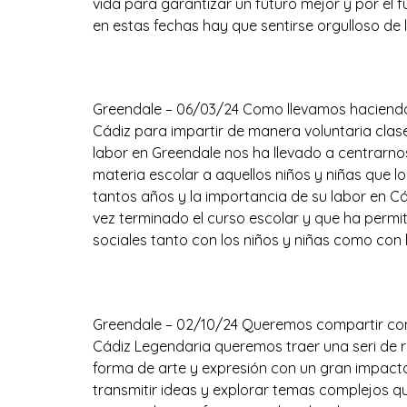
vida para garantizar un futuro mejor y por el
en estas fechas hay que sentirse orgulloso de
Un año del Apoyo Esco
Greendale – 06/03/24 Como llevamos haciendo
Cádiz para impartir de manera voluntaria clase
labor en Greendale nos ha llevado a centrarno
materia escolar a aquellos niños y niñas que 
tantos años y la importancia de su labor en C
vez terminado el curso escolar y que ha permi
sociales tanto con los niños y niñas como con
Un comic Legendario
Greendale – 02/10/24 Queremos compartir con 
Cádiz Legendaria queremos traer una seri de re
forma de arte y expresión con un gran impacto 
transmitir ideas y explorar temas complejos qu