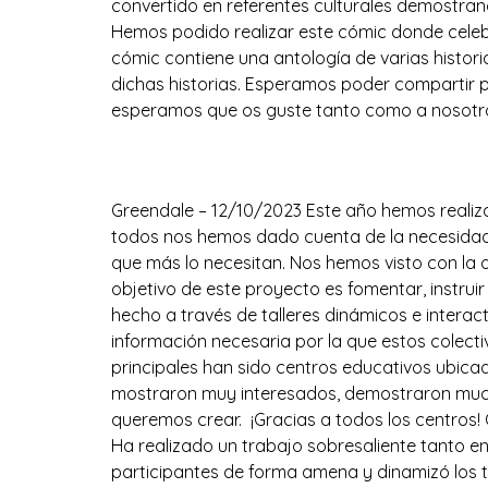
convertido en referentes culturales demostrand
Hemos podido realizar este cómic donde celebra
cómic contiene una antología de varias histor
dichas historias. Esperamos poder compartir 
esperamos que os guste tanto como a nosotros
¡Proyecto Ruralis!
Greendale – 12/10/2023 Este año hemos realiz
todos nos hemos dado cuenta de la necesidad d
que más lo necesitan. Nos hemos visto con la o
objetivo de este proyecto es fomentar, instrui
hecho a través de talleres dinámicos e interac
información necesaria por la que estos colect
principales han sido centros educativos ubica
mostraron muy interesados, demostraron mucho
queremos crear. ¡Gracias a todos los centros!
Ha realizado un trabajo sobresaliente tanto en
participantes de forma amena y dinamizó los ta