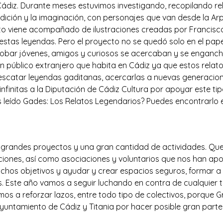
e Cádiz. Durante meses estuvimos investigando, recopilando re
ición y la imaginación, con personajes que van desde la Arpí
lato viene acompañado de ilustraciones creadas por Francis
s estas leyendas. Pero el proyecto no se quedó solo en el pa
obar jóvenes, amigos y curiosos se acercaban y se enganch
n público extranjero que habita en Cádiz ya que estos relato
catar leyendas gaditanas, acercarlas a nuevas generacione
nfinitas a la Diputación de Cádiz Cultura por apoyar este ti
as leído Gades: Los Relatos Legendarios? Puedes encontrarlo 
 grandes proyectos y una gran cantidad de actividades. Q
ciones, así como asociaciones y voluntarios que nos han ap
chos objetivos y ayudar y crear espacios seguros, formar 
. Este año vamos a seguir luchando en contra de cualquier 
amos a reforzar lazos, entre todo tipo de colectivos, porqu
yuntamiento de Cádiz y Titania por hacer posible gran parte