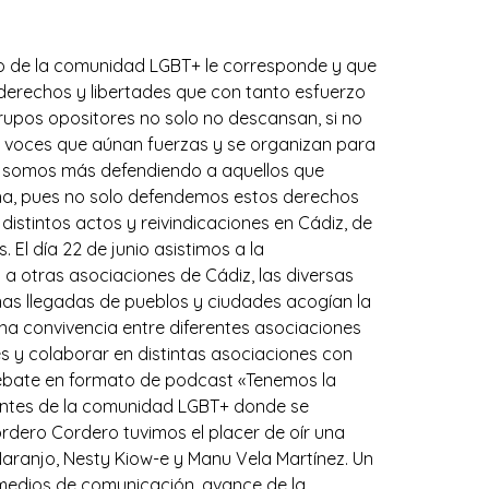
o de la comunidad LGBT+ le corresponde y que
erechos y libertades que con tanto esfuerzo
grupos opositores no solo no descansan, si no
as voces que aúnan fuerzas y se organizan para
o, somos más defendiendo a aquellos que
ha, pues no solo defendemos estos derechos
distintos actos y reivindicaciones en Cádiz, de
El día 22 de junio asistimos a la
 a otras asociaciones de Cádiz, las diversas
as llegadas de pueblos y ciudades acogían la
una convivencia entre diferentes asociaciones
es y colaborar en distintas asociaciones con
 debate en formato de podcast «Tenemos la
antes de la comunidad LGBT+ donde se
dero Cordero tuvimos el placer de oír una
ranjo, Nesty Kiow-e y Manu Vela Martínez. Un
 medios de comunicación, avance de la