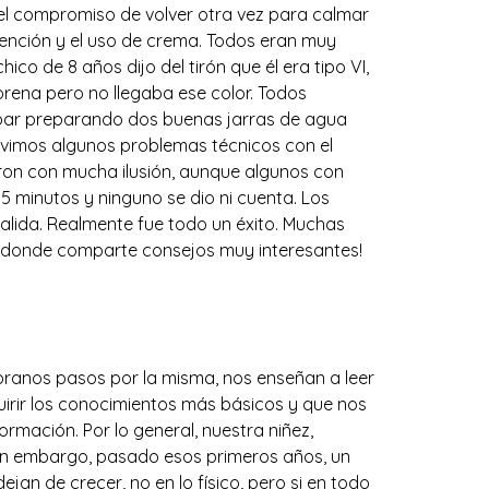
o el compromiso de volver otra vez para calmar
vención y el uso de crema. Todos eran muy
hico de 8 años dijo del tirón que él era tipo VI,
orena pero no llegaba ese color. Todos
abar preparando dos buenas jarras de agua
uvimos algunos problemas técnicos con el
ron con mucha ilusión, aunque algunos con
5 minutos y ninguno se dio ni cuenta. Los
salida. Realmente fue todo un éxito. Muchas
am donde comparte consejos muy interesantes!
ranos pasos por la misma, nos enseñan a leer
irir los conocimientos más básicos y que nos
mación. Por lo general, nuestra niñez,
 Sin embargo, pasado esos primeros años, un
an de crecer, no en lo físico, pero si en todo