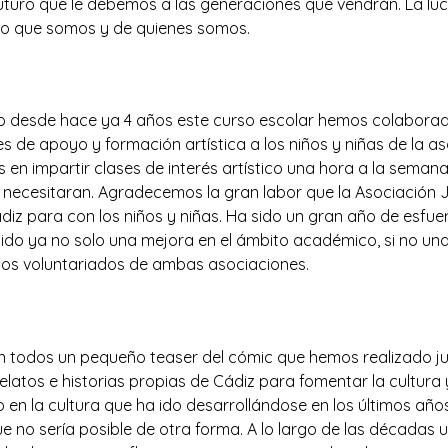
 futuro que le debemos a las generaciones que vendrán. La l
 lo que somos y de quienes somos.
lar
 desde hace ya 4 años este curso escolar hemos colaborad
s de apoyo y formación artística a los niños y niñas de la a
s en impartir clases de interés artístico una hora a la se
lo necesitaran. Agradecemos la gran labor que la Asociación 
ádiz para con los niños y niñas. Ha sido un gran año de esfu
tido ya no solo una mejora en el ámbito académico, si no una
 los voluntariados de ambas asociaciones.
todos un pequeño teaser del cómic que hemos realizado jun
latos e historias propias de Cádiz para fomentar la cultura y
en la cultura que ha ido desarrollándose en los últimos años
e no sería posible de otra forma. A lo largo de las décadas u