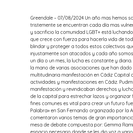
Orgullo 2024
Greendale – 07/08/2024 Un año mas hemos sali
tristemente se encuentran cada día mas vulne
y sacrificio la comunidad LGBT+ está luchando 
que crece con fuerza para hacerla vida de tod
blindar y proteger a todos estos colectivos q
injustamente son atacados y cada año somos 
un día o un mes, la lucha es constante y diari
la mano de varias asociaciones que han dado to
multitudinaria manifestación en Cádiz Capital 
actividades y manifestaciones en Cádiz. Pudi
manifestación y revindicaban derechos y lucha 
de la capital para estrechar lazos y organizar
fines comunes es vital para crear un futuro f
Palabra» en San Fernando organizado por la A
comentaron varios temas de gran importancia 
mesa de debate compuesta por: Gemma Ramírez
espacio necesario donde se les dio voz a vari