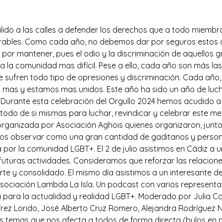
do a las calles a defender los derechos que a todo miembr
rables. Como cada año, no debemos dar por seguros estos d
por mantener, pues el odio y la discriminación de aquellos 
a la comunidad mas difícil. Pese a ello, cada año son más l
ue sufren todo tipo de opresiones y discriminación. Cada añ
mas y estamos mas unidos. Este año ha sido un año de luc
a. Durante esta celebración del Orgullo 2024 hemos acudido a 
do de si mismas para luchar, revindicar y celebrar este mes. 
organizada por Asociación Aghois quienes organizaron, junto
mos observar como una gran cantidad de gaditanos y person
por la comunidad LGBT+. El 2 de julio asistimos en Cádiz a 
 futuras actividades. Consideramos que reforzar las relacion
uerte y consolidado. El mismo día asistimos a un interesante
sociación Lambda La Isla. Un podcast con varios represent
para la actualidad y realidad LGBT+. Moderado por Julia Cor
 Lorido, José Alberto Cruz Romero, Alejandra Rodríguez Na
os temas que nos afecta a todos de forma directa (bulos en