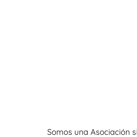
¡Un res
Este año hemos realizado gra
Somos una Asociación s