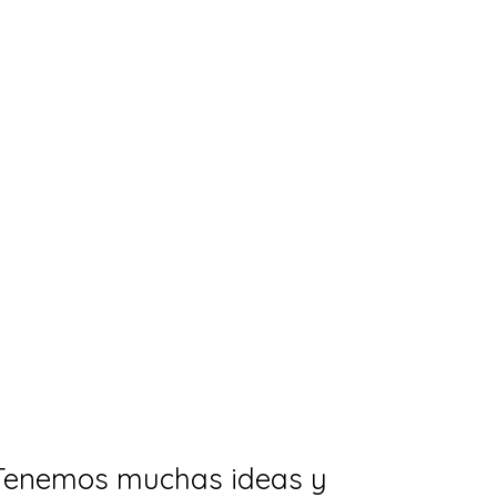
ste año!
s impresiones y conclusiones.
 Tenemos muchas ideas y