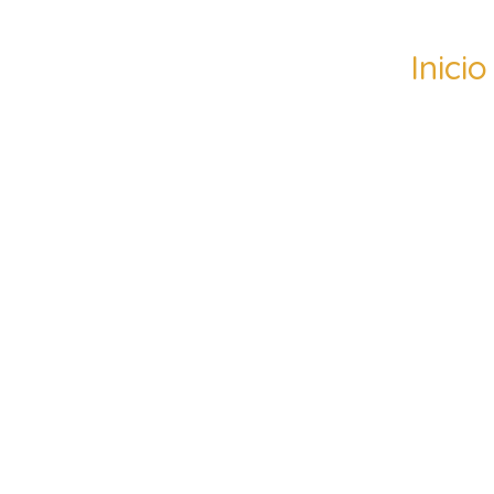
Inicio
¡Un a